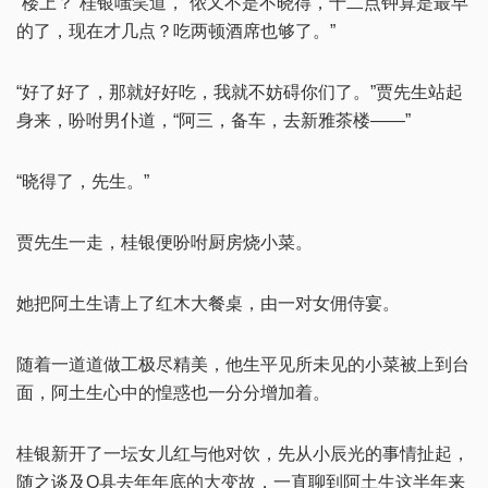
“楼上？”桂银嗤笑道，“侬又不是不晓得，十二点钟算是最早
的了，现在才几点？吃两顿酒席也够了。”
“好了好了，那就好好吃，我就不妨碍你们了。”贾先生站起
身来，吩咐男仆道，“阿三，备车，去新雅茶楼——”
“晓得了，先生。”
贾先生一走，桂银便吩咐厨房烧小菜。
她把阿土生请上了红木大餐桌，由一对女佣侍宴。
随着一道道做工极尽精美，他生平见所未见的小菜被上到台
面，阿土生心中的惶惑也一分分增加着。
桂银新开了一坛女儿红与他对饮，先从小辰光的事情扯起，
随之谈及O县去年年底的大变故，一直聊到阿土生这半年来