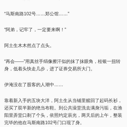
“马斯南路102号……郑公馆……”
“阿弟，记牢了，一定要来啊！”
阿土生木木然点了点头。
“再会——”用真丝手绢像擦汗似的抹了抹眼角，桂银一扭转
身，低着头快走几步，进了证券交易所大门。
伊淹没在了股客的人潮中……
靠着新入手的五块大洋，阿土生从当铺里赎回了起码长衫，
还买了双半新的绝当布鞋。到公共澡堂洗去满身污垢，在渔
阳里弄堂口剃了个头，依照约定辰光，两天后的上午，整装
完毕的他在马斯南路102号门口现了身。