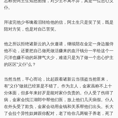
忘称赞阿土生知恩图报，对少主不离不弃，真是一位忠心义
仆。
拜读完他少爷噙着泪转给他的信，阿土生只是笑了笑，既是
陪对方笑，也是对自己苦笑。
他之所以拒绝诸新云的入伙邀请，继续陪在金定一身边服侍
他不论，还要把自己做死做活赚来的血汗钱分一半给这个一
只洋也赚不动的坏脾气大少，难道只是为了做一个忠心护主
的区区“义仆”么？
当然当然，平心而论，比起跟着诸新云当强盗当抢匪来，
有“义仆”做就已经算是不错了。作为主人，金家虽称不上十
分体面，但多年来好歹是能对家仆负责的。仆人受了伤得了
病，金家会找江湖郎中帮他们医，放上他们几天病假。仆人
在外头受了欺负，金家会动用金钱和关系帮他们出头。长大
了会拉个异性奴婢跟你配对，老了给你几两银子养老，死了