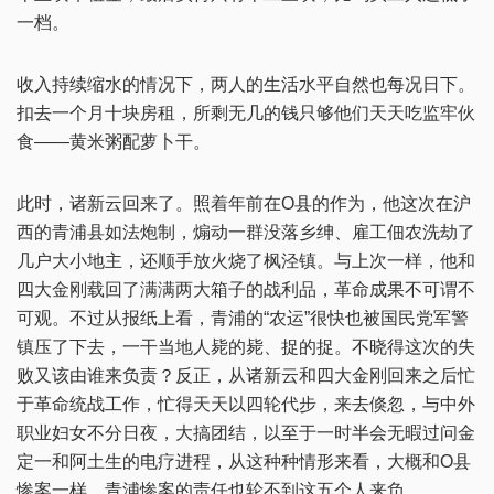
一档。
收入持续缩水的情况下，两人的生活水平自然也每况日下。
扣去一个月十块房租，所剩无几的钱只够他们天天吃监牢伙
食——黄米粥配萝卜干。
此时，诸新云回来了。照着年前在O县的作为，他这次在沪
西的青浦县如法炮制，煽动一群没落乡绅、雇工佃农洗劫了
几户大小地主，还顺手放火烧了枫泾镇。与上次一样，他和
四大金刚载回了满满两大箱子的战利品，革命成果不可谓不
可观。不过从报纸上看，青浦的“农运”很快也被国民党军警
镇压了下去，一干当地人毙的毙、捉的捉。不晓得这次的失
败又该由谁来负责？反正，从诸新云和四大金刚回来之后忙
于革命统战工作，忙得天天以四轮代步，来去倏忽，与中外
职业妇女不分日夜，大搞团结，以至于一时半会无暇过问金
定一和阿土生的电疗进程，从这种种情形来看，大概和O县
惨案一样，青浦惨案的责任也轮不到这五个人来负。