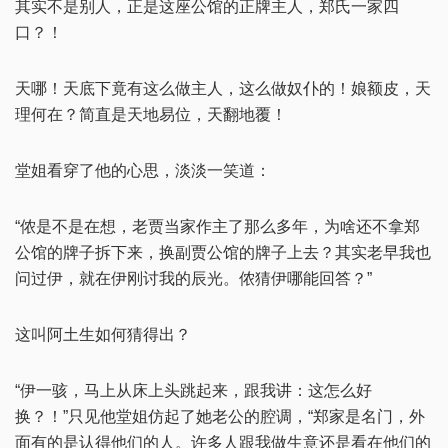
其实不是别人，正是这座公馆的正牌主人，郑氏一家四
口？！
天哪！天底下竟有这么做主人，这么做奴仆的！娘额皮，天
理何在？简直是天地易位，天翻地覆！
堂姐看穿了他的心思，淡淡一笑道：
“侬是不是在想，老贾当家作主了那么多年，为啥还不拿郑
公馆的牌子拆下来，换副贾公馆的牌子上去？其实老早我也
问过伊，就在伊刚讨我的辰光。侬猜伊哪能回答？”
这叫阿土生如何猜得出？
“伊一骇，马上从床上头跳起来，跟我讲：这怎么好
换？！”只见他堂姐仿起了她老公的腔调，“郑家是名门，外
面有的是认得他们的人。许多人跟我做生意还是看在他们的