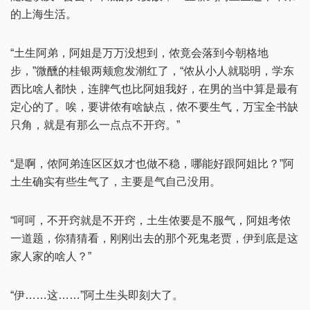
的上海生活。
“土生阿弟，阿姐是万万没想到，侬竟会落到今朝格地
步，”微醺的桂银两颊愈发潮红了，“侬从小人就聪明，学东
西比啥人都快，连脾气也比阿姐我好，在男的当中算是最有
定心的了。唉，要讲侬有啥缺点，侬不要生气，万宝全书缺
只角，就是有那么一点点不开窍。”
“是啊，侬阿弟连区区奴才也做不稳，哪能好跟阿姐比？”阿
土生确实有些生气了，主要是气自己没用。
“呵呵，不开窍就是不开窍，土生侬要是不服气，阿姐考侬
一道题，你猜猜看，刚刚出去的那个死鬼老贾，伊到底是这
家人家的啥人？”
“伊……这……”阿土生头即刻大了。