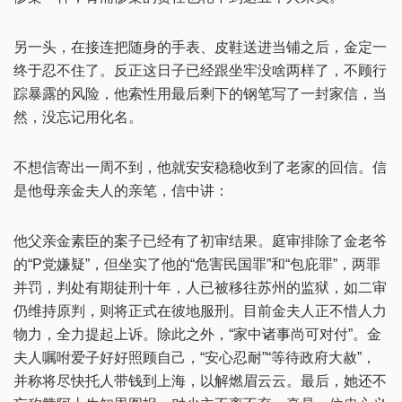
另一头，在接连把随身的手表、皮鞋送进当铺之后，金定一
终于忍不住了。反正这日子已经跟坐牢没啥两样了，不顾行
踪暴露的风险，他索性用最后剩下的钢笔写了一封家信，当
然，没忘记用化名。
不想信寄出一周不到，他就安安稳稳收到了老家的回信。信
是他母亲金夫人的亲笔，信中讲：
他父亲金素臣的案子已经有了初审结果。庭审排除了金老爷
的“P党嫌疑”，但坐实了他的“危害民国罪”和“包庇罪”，两罪
并罚，判处有期徒刑十年，人已被移往苏州的监狱，如二审
仍维持原判，则将正式在彼地服刑。目前金夫人正不惜人力
物力，全力提起上诉。除此之外，“家中诸事尚可对付”。金
夫人嘱咐爱子好好照顾自己，“安心忍耐”“等待政府大赦”，
并称将尽快托人带钱到上海，以解燃眉云云。最后，她还不