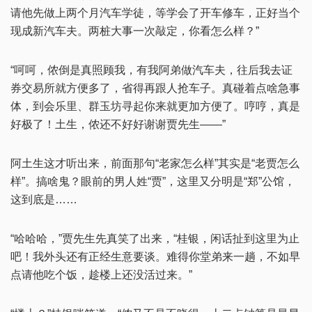
请他先做上两个月汽车学徒，等学会了开车修车，正好当个
现成新汽车夫。两桩大事一次敲定，你看怎么样？”
“呵呵，侬倒是真照顾我，有我阿弟做汽车夫，往后我去证
券交易所就方便多了，省得再跟人抢车子。真碰着点啥急事
体，到会乐里、群玉坊寻起你来就更加方便了。哼哼，真是
好极了！土生，侬还不好好谢谢贾先生——”
阿土生这才听出来，前面那句“老家怎么样”其实是“老贾怎么
样”。搞啥鬼？眼前的男人姓“贾”，这里又分明是“郑”公馆，
这到底是……
“哈哈哈，”贾先生先真笑了出来，“桂银，闲话扯到这里为止
吧！我外头还有正经生意要谈。难得你堂弟来一趟，不如早
点请他吃个饭，趁楼上还没活过来。”