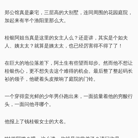
郑公馆真是豪宅，三层高的大别墅，连同周围的花园庭院，
加起来有半个渔阳里那么大。
桂银阿姐当真是这里的女主人么？还是讲，其实是个如夫
人、姨太太？就算是姨太太，也已经厉害得不得了了！
在巨大的地位落差下，阿土生有些望而却步。然而他不想让
桂银伤心，更不想失去这个难得的机会。最后整了整起码长
衫的领子，他硬着头皮揿响了庭院的门铃。
一个穿得蛮光鲜的少年男仆跑出来，一面掂量着他的穷酸行
头，一面问他寻哪个。
他报上了钱桂银女士的大名。