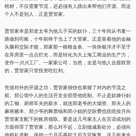
棺材，不仅需要节流，还必须有人跳出来帮他们开源。而这
个人不是别人，正是贾管家。
贾管家本是郑老太爷为他儿子买的奴仆，三十年间从书童一
路做到司账，十年前终于当上了大管家。正是靠着他的金融
头脑和交际才能，郑家那一根根金条、一块块银洋才不至于
在库房里一点点烂光，而是转化为大上海工商业的生产力，
变作一爿爿工厂、一家家公司，当然，全是与他人合股联营
的，贾管家只管投资吃红利。
凭借对外的开源之功，贾管家很快也掌握了对内的节流之
权。郑公馆中人的生活开支全部受他统制。不止是奴婢仆妇
的工钿、厨师车夫的薪水，就连郑老爷的大烟资、郑夫人的
麻将赌本、郑少爷的舞票钱和郑小姐的交际费也统统按月向
贾管家支配下的账房领取。要是这几号家主人在言语或别的
方面得罪了贾管家，那么对不起，立刻做减薪处分，必须向
他赔礼道歉，保持一个月不再犯之后方可恢复。这几年来全