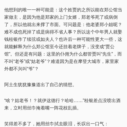
他想到的唯一一种可能是：这个姓贾的之所以能在郑公馆当
家做主，是因为他是郑家的上门女婿，郑老爷死了或病倒
了，所以他就出来撑了市面。可问题是：他老婆郑小姐呢？
难不成也死掉了或是病得不省人事？所以这个中年男人就娶
钱桂银作了续弦或如夫人？也许后一种可能性更大一些，这
就能解释为什么郑公馆至今还挂着老牌子，没变成“贾公
馆”。但还是有问题：这里的仆佣为什么都管贾叫“先生”，而
不叫“老爷”或“姑老爷”？难道因为是在摩登大城市，家里家
外都不兴叫“爷”？
阿土生犹犹豫豫道出了自己的猜想。
“啥？姑老爷！？就伊这德行？哈哈……”桂银差点没喷出酒
来，立时用丝巾掩着嘴一阵花枝乱插。
笑得差不多了，她用丝巾拭去眼泪，长叹出一口气：