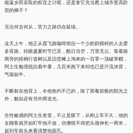
能返乡而采取的权宜之计呢，还是拿它充当爬上城市更高阶
层的梯子？
无论何去何从，苦力之路仍在延续。
这天上午，他正从霞飞路咖啡馆拉一个少奶奶模样的人去爱
多亚路。转眼盛夏时节已至，酷日当空，万里无云。靠着路
两旁的梧桐行道树以及旧货摊上淘来的一百零一顶破草帽，
阿土生勉强抵抗着中暑，几百米跑下来却也已是汗流浃背，
气喘如牛。
不断射在他背上，令他焦灼不已的，除了那毒箭般的阳光之
外，貌似还有另外两道光。
生性敏感的阿土生发觉，不止是眼下，从刚上车不久，他的
女顾客就开始盯牢他不放，仿佛恨不得把头颈伸长一两米，
超到车前头来看清楚他面孔。