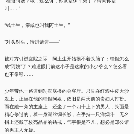
“桂银阿嫂？哦，这么讲，你就是伊堂弟了？请问你是
叫……”
“钱土生，亲戚也叫我阿土生。”
“对头对头，请进请进——”
被对方引进庭院之际，阿土生开始摸不着头脑了：桂银怎么
成“阿嫂”了？难道眼门前这小子是这家的小少爷么？怎么看
也不像呀……
少年带他一路进到别墅底楼的会客厅。只见在红漆牛皮大沙
发上，正坐在他的桂银阿姐，依旧是两天前的贵妇人打扮。
而在她一旁的主座上，还坐了一个四十上下的男人，头面是
精心修过的，着一身湖丝绸长衫，左手持一只洋烟斗，无名
指上还戴了枚亮晶晶的钻戒，气宇很是不凡，想必是郑公馆
的男主人无疑。