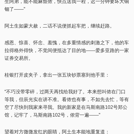
生阿弟，能不能麻烦侬，快点送我一程，迟一分钟要坏大铜
钿了——”
阿土生如蒙大赦，二话不说便抓起车把，继续赶路。
感恩、惊喜、怀念、羞愧，在多重情感的刺激之下，他的车
拉得格外得快，不觉间便抵达了目的地——爱多亚路的一家
证券交易所。
桂银打开皮夹子，拿出一张五块钞票塞到他手里：
“不巧没带零碎，过两天再找给我好了。本来想叫侬在门口
等我，但辰光实在讲不准。看侬也有事，不如先去忙，等有
空了尽快到我家来寻我。我的新家是在马斯南路102号郑公
馆，记牢了，马斯南路102号，侬背一遍——”
望着对方微微发红的眼睛，阿土生本能地重复道：