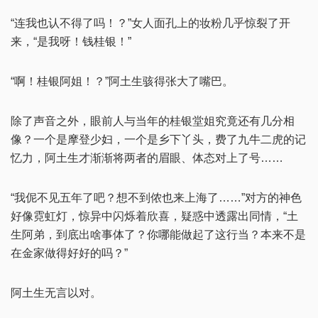
“连我也认不得了吗！？”女人面孔上的妆粉几乎惊裂了开
来，“是我呀！钱桂银！”
“啊！桂银阿姐！？”阿土生骇得张大了嘴巴。
除了声音之外，眼前人与当年的桂银堂姐究竟还有几分相
像？一个是摩登少妇，一个是乡下丫头，费了九牛二虎的记
忆力，阿土生才渐渐将两者的眉眼、体态对上了号……
“我伲不见五年了吧？想不到侬也来上海了……”对方的神色
好像霓虹灯，惊异中闪烁着欣喜，疑惑中透露出同情，“土
生阿弟，到底出啥事体了？你哪能做起了这行当？本来不是
在金家做得好好的吗？”
阿土生无言以对。