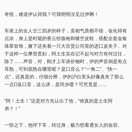
奇怪，难道伊认得我？可我明明没见过伊啊！
车座上的女人廿三四岁的样子，卖相气质都不错，妆化得有
点浓，身上是时髦的香云纱旗袍和镂空皮鞋，搭配全套金银
珠翠首饰，腋下还夹着一只大百货公司里的进口皮夹子。对
于这样一位摩登贵妇，阿土生实在记不起与对方有何过往，
除了……声音，对，刚才上车讲价钿时，伊的声音倒是有点
耳熟，可到底熟在哪里呢？是口音么？“一角二”、“快一
点”，还真是的，仔细分辨，伊的沪白里头好像真夹了那么
一点O县口音，这么讲，是同乡喽？可究竟是……
“阿！土生！”还是对方先认出了他，“侬真的是土生阿
弟？！”
一惊之下，他停下车，转过身，极力想看透女人的妆容。