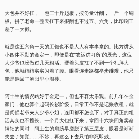
大包并不好扛，一包三十斤起板，按份量计酬，一斤一个铜
板。拼了老命一整天扛下来报酬也不过五、六角，比印刷工
差了一大截。
就是这五六角一天的工钿也不是人人有本事拿的。比方讲从
小四体不勤的金定一，即便是在“农运讲习所”的辰光，这位
大少爷也没做过几天粗活。硬着头皮扛了不到一个礼拜大
包，他就结结实实闪着了腰。眼看连走路都举步维艰，他只
能是躺回了渔阳里小阁楼。
阿土生的情况略好于金定一，但也不容太乐观。前几年在金
家门，他也算个起码长衫阶级，日常工作不是记账收租，就
是伺候老爷夫人少爷小姐，连田都不怎么下，对于真正的粗
活其实也不擅长。一个月大包扛下来，拿回十六块四角卖命
铜钿的同时，阿土生的肩膀早磨脱了第三层皮，眼看是渐渐
失去了知觉……不妙，再这么下去只怕非死即残。