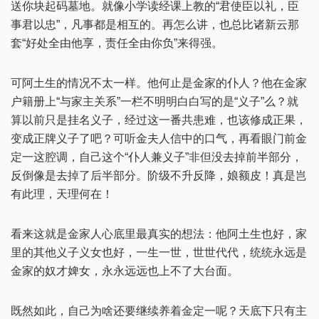
送你块起码墓地。就像小学读经课上教的“君使臣以礼，臣
事君以忠”，凡事都是相互的。再怎么讲，也总比诸新云那
套“好处全由他享，责任全由你负”来得强。
可阿土生的情况不太一样。他何止是金家的仆人？他在金家
户籍册上“与家主关系”一栏不明明白白写的是“义子”么？就
算以前只是挂名义子，经过这一番共患难，也该修成正果，
变成正牌义子了吧？可听金夫人信中的口气，再看眼门前金
定一这腔调，自己这个“仆人兼义子”非但没去掉前半部分，
反倒像是去掉了后半部分。阶级不升反降，娘额皮！真是岂
有此理，天理何在！
看来这就是金家人心底里最真实的想法：他阿土生也好，家
里的其他义子义女也好，一生一世，世世代代，统统永远是
金家的奴才婢女，永永远远也上不了大台面。
既然如此，自己为啥还要继续养着金定一呢？天底下只有主