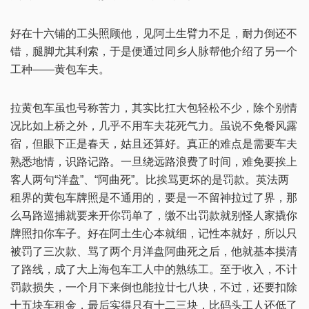
好在十六铺的工头照顾他，见阿土生臂力不足，耐力倒还不
错，腿脚尤其利索，于是便通过同乡人脉帮他介绍了另一个
工种——黄包车夫。
拉黄包车虽也号称苦力，其实比扛大包轻松不少，除个别情
况比如上桥之外，几乎不用车夫花死气力。虽说不免餐风露
宿，但眼下正是春天，姑且还算好。真正的难点是需要车夫
熟悉地情，识路记路。一旦绕远路浪费了时间，难免要挨上
客人两句“洋盘”、“阿曲死”。比挨骂更坏的是罚款。英法两
租界的黄包车牌照是不通用的，要是一不留神拉过了界，那
么马路巡捕就要来开你罚单了，缴不出罚款就别怪人家撬你
牌照扣你车子。好在阿土生心本就细，记性本就好，所以只
被罚了三次款、骂了两个月洋盘阿曲死之后，他就基本摸清
了路线，成了大上海包车工人中的熟练工。至于收入，不计
罚款损失，一个月下来倒也能拉廿七八块，不过，还要扣除
十五块车租金，最后实得只有十二三块，比码头工人还低了