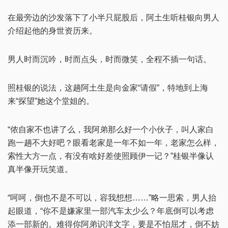
在最旁边的沙发落下了小半只屁股后，阿土生听桂银向男人
介绍起他的身世资历来。
男人时而沉吟，时而点头，时而微笑，全程不插一句话。
照桂银的说法，这趟阿土生是向金家“请假”，特地到上海
来“探望”她这个堂姐的。
“侬自家不也讲了么，我阿弟那么好一个小伙子，叫人家白
跑一趟不大好吧？眼看老家是一年不如一年，老家怎么样，
索性大方一点，有没有啥好差使照顾伊一记？”桂银半像认
真半像开玩笑道。
“呵呵，倒也不是不可以，容我想想……”略一思索，男人抬
起眼道，“你不是嫌家里一部汽车太少么？年底倒可以考虑
添一部新的。难得你阿弟识洋文字，要是不怕屈才，倒不妨