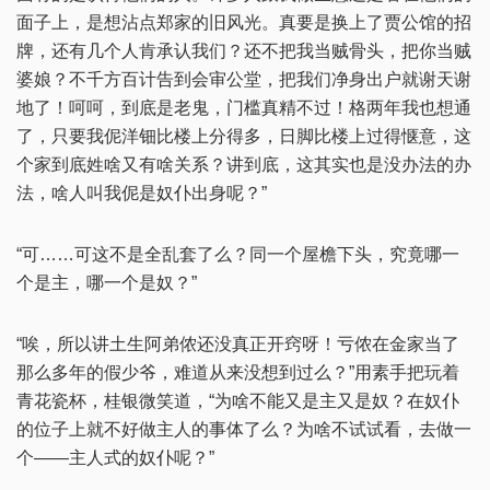
面子上，是想沾点郑家的旧风光。真要是换上了贾公馆的招
牌，还有几个人肯承认我们？还不把我当贼骨头，把你当贼
婆娘？不千方百计告到会审公堂，把我们净身出户就谢天谢
地了！呵呵，到底是老鬼，门槛真精不过！格两年我也想通
了，只要我伲洋钿比楼上分得多，日脚比楼上过得惬意，这
个家到底姓啥又有啥关系？讲到底，这其实也是没办法的办
法，啥人叫我伲是奴仆出身呢？”
“可……可这不是全乱套了么？同一个屋檐下头，究竟哪一
个是主，哪一个是奴？”
“唉，所以讲土生阿弟侬还没真正开窍呀！亏侬在金家当了
那么多年的假少爷，难道从来没想到过么？”用素手把玩着
青花瓷杯，桂银微笑道，“为啥不能又是主又是奴？在奴仆
的位子上就不好做主人的事体了么？为啥不试试看，去做一
个——主人式的奴仆呢？”