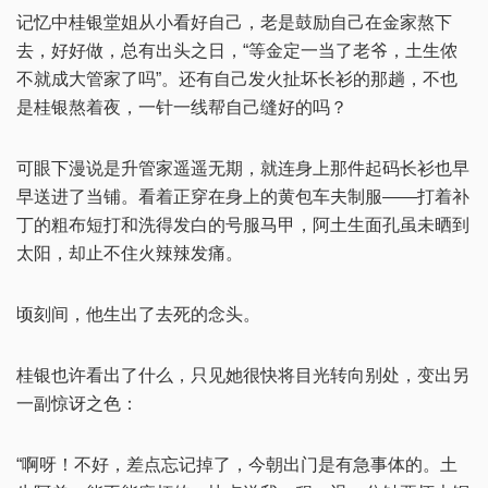
记忆中桂银堂姐从小看好自己，老是鼓励自己在金家熬下
去，好好做，总有出头之日，“等金定一当了老爷，土生侬
不就成大管家了吗”。还有自己发火扯坏长衫的那趟，不也
是桂银熬着夜，一针一线帮自己缝好的吗？
可眼下漫说是升管家遥遥无期，就连身上那件起码长衫也早
早送进了当铺。看着正穿在身上的黄包车夫制服——打着补
丁的粗布短打和洗得发白的号服马甲，阿土生面孔虽未晒到
太阳，却止不住火辣辣发痛。
顷刻间，他生出了去死的念头。
桂银也许看出了什么，只见她很快将目光转向别处，变出另
一副惊讶之色：
“啊呀！不好，差点忘记掉了，今朝出门是有急事体的。土