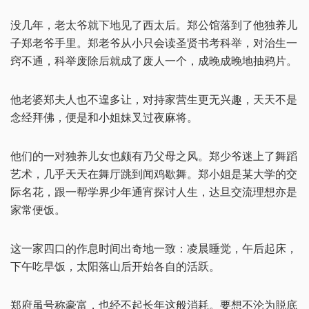
没几年，老太爷就下地见了西太后。郑公馆落到了他独养儿
子郑老爷手里。郑老爷从小只会读圣贤书考科举，对治生一
窍不通，科举废除后就成了废人一个，成晚成晚地抽鸦片。
他老婆郑夫人也不遑多让，对持家营生更无兴趣，天天不是
念经拜佛，便是和小姐妹叉过夜麻将。
他们的一对独养儿女也颇有乃父母之风。郑少爷迷上了舞蹈
艺术，几乎天天在舞厅跳到闻鸡歇舞。郑小姐是某大学的交
际名花，跟一帮学界少年通宵探讨人生，达旦交流理想亦是
家常便饭。
这一家四口的作息时间出奇地一致：凌晨睡觉，午后起床，
下午吃早饭，太阳落山后开始各自的活跃。
郑府虽号称豪富，也经不起长年这般消耗。要想不沦为脱底