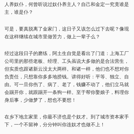
人养奴仆，何曾听说过奴仆养主人？自己和金定一究竟谁是
主，谁是仆？
可是，要真脱离了金家门，这日子又该怎么过下去呢？像现
在这样继续在城市里做苦力，做上一辈子么？
经过这段日子的磨练，阿土生自觉是看出了门道：上海工厂
公司里的那些老板、经理、工头虽说大多做的是合法营生，
但实质也跟诸新云没太大两样。和诸一样，他们也不想对你
负责任，只想靠你多多地捞钱。讲得好听：平等、独立、自
由。可一旦你伤了、病了、老了，钱赚不动了，他们立马就
会踢开你，就跟踢开一条狗一样。至于帮你娶娘子，料理你
身后事，少做梦了，想也不要想！
在乡下地主家里，你最不济也是个奴才。到了城市资本家手
下，一个不留神，分分钟叫你连奴才也做不上！