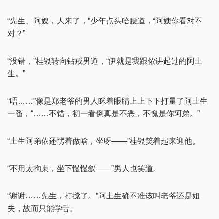
“先生、阿嫂，人来了，”少年点头哈腰道，“阿嫂你看对不
对？”
“没错，”桂银转向钻戒男道，“伊就是我跟侬讲起过的阿土
生。”
“唔……”像是郑老爷的男人眯着眼睛上上下下打量了阿土生
一番，“……不错，初一看倒真是不恶，不愧是你阿弟。”
“土生阿弟侬还愣着做啥，坐呀——”桂银笑着起来迎他。
“不用太拘束，坐下慢慢叙——”男人也笑道。
“谢谢……先生，打搅了。”阿土生确不准该叫老爷还是姐
夫，故而只能学舌。