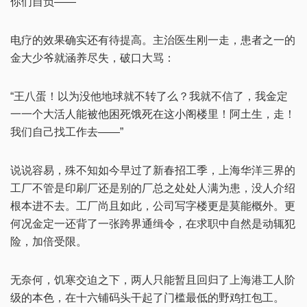
你们自负——”
电疗的效果确实还有待提高。主治医生刚一走，患者之一的
金大少爷就涵养尽失，破口大骂：
“王八蛋！以为没他地球就不转了么？我就不信了，我金定
一一个大活人能被他困死饿死在这小阁楼里！阿土生，走！
我们自己找工作去——”
说说容易，殊不知如今早过了新春招工季，上海华洋三界的
工厂不管是印刷厂还是别的厂总之处处人满为患，没人介绍
根本进不去。工厂尚且如此，公司写字楼更是莫能概外。更
何况金定一还背了一张跨界通缉令，在求职中自然是动辄犯
险，加倍受限。
无奈何，饥寒交迫之下，两人只能暂且回归了上海港工人阶
级的本色，在十六铺码头干起了门槛最低的野鸡扛包工。