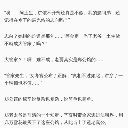
“唉……阿土生，讲侬不开窍还真是不假。我的戆阿弟，还
记得在乡下的辰光侬的志向吗？”
志向？她指的难道是那句……“等金定一当了老爷，土生侬
不就成大管家了吗？”
大管家？！啊！难不成，老贾其实是郑公馆的……
“管家先生，”女考官公布了正解，“真相不过如此，讲穿了一
个铜钿也不值……”
郑公馆的秘辛说复杂也复杂，说简单也简单。
郑老太爷是前清的一个知府，辛亥时带全家逃进法租界，用
几万雪花银买下了这座公馆，从此当上了遗老寓公。