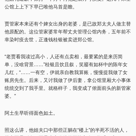
公馆上上下下早已唯他马首是瞻。
贾管家本来还有个婢女出身的老婆，是已故郑太夫人做主替
他原配的。这位管家婆常年帮丈夫管理公馆内务，五年前不
幸染时疫去世，正逢钱桂银被卖进郑公馆。
“老贾看我读过高小，人还有点卖相，最要紧的是来历简
单，没啥背景……”桂银且饮且叙，笑靥有如杯中的陈年女
儿红，“……一有空，伊就亲自教我算账，慢慢提我做了女
账房先生。后来，又讨我做了伊后妻，拿公馆里厢大小事体
统统交到了我手里。就格样子，我变成了侬面前头的新管家
婆。”
阿土生早听得面色如土。
照这么讲，他姐夫口中那些正躺在“楼上”的半死不活的人，