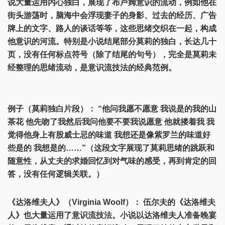
说大量运用内心独白，展现了布卢姆意识的流动，例如他在
街头游荡时，脑海中会浮现妻子的身影、过去的经历、广告
牌上的文字、路人的谈话等等，这些思绪交织在一起，构成
他意识的河流。特别是小说结尾部分莫莉的独白，长达几十
页，没有任何标点符号（除了结尾的句号），完全是莫莉未
经整理的思绪流动，是意识流技法的经典范例。
例子（莫莉独白片段）： “他问我愿不愿意 我说是的我的山
茶花 他先吻了我然后我问他要不要我说愿意 他就搂着我 我
觉得他身上有股威士忌的味道 我想还是像紫罗兰的味道好
些是的 我想是的……”（这段文字展现了莫莉思绪的跳跃和
随意性，从丈夫的求婚回忆到对气味的感受，再到肯定的回
答，没有任何逻辑关联。）
《达洛维夫人》（Virginia Woolf）： 伍尔夫的《达洛维夫
人》也大量运用了意识流技法。小说以达洛维夫人准备晚宴