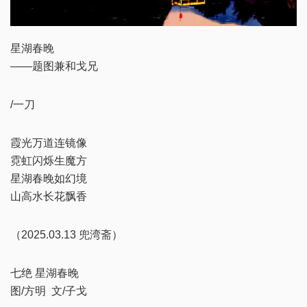
星湖春晚
——题图兼和戈兄
/一刀
霞光万道连镜像
霓虹闪烁生魔方
星湖春晚如幻境
山高水长花飘香
（2025.03.13 兜湾斋）
七绝 星湖春晚
图/方明 文/子戈