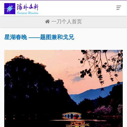
一刀个人首页
星湖春晚 ——题图兼和戈兄