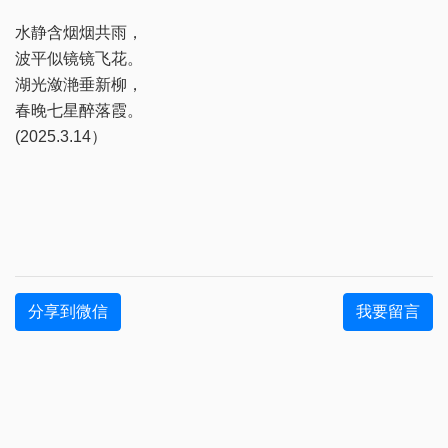
水静含烟烟共雨，
波平似镜镜飞花。
湖光潋滟垂新柳，
春晚七星醉落霞。
(2025.3.14）
分享到微信
我要留言